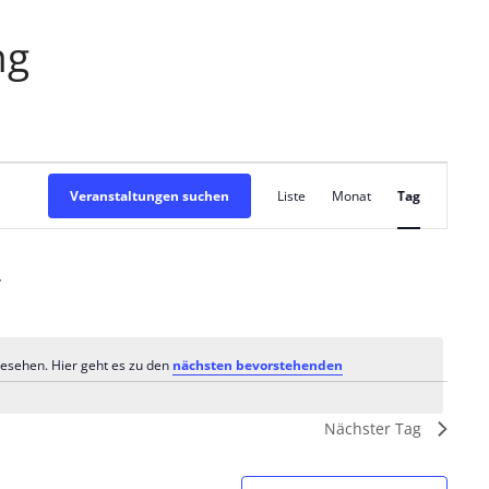
ng
V
Veranstaltungen suchen
Liste
Monat
Tag
e
r
a
n
gesehen. Hier geht es zu den
nächsten bevorstehenden
H
s
i
n
Nächster Tag
t
w
e
i