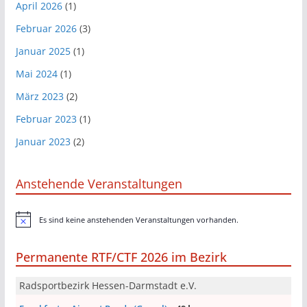
April 2026
(1)
Februar 2026
(3)
Januar 2025
(1)
Mai 2024
(1)
März 2023
(2)
Februar 2023
(1)
Januar 2023
(2)
Anstehende Veranstaltungen
Es sind keine anstehenden Veranstaltungen vorhanden.
H
i
n
Permanente RTF/CTF 2026 im Bezirk
w
e
i
Radsportbezirk Hessen-Darmstadt e.V.
s