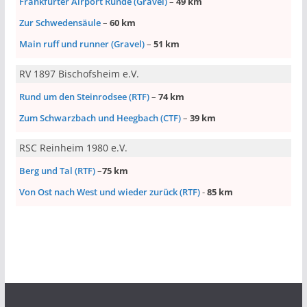
Frankfurter Airport Runde (Gravel)
–
49 km
Zur Schwedensäule
–
60 km
Main ruff und runner (Gravel)
–
51 km
RV 1897 Bischofsheim e.V.
Rund um den Steinrodsee (RTF)
–
74 km
Zum Schwarzbach und Heegbach (CTF)
–
39 km
RSC Reinheim 1980 e.V.
Berg und Tal (RTF)
–
75 km
Von Ost nach West und wieder zurück (RTF)
-
85 km