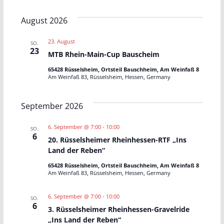
u
D
i
e
e
c
s
a
h
August 2026
t
e
r
r
t
e
23. August
SO.
u
a
a
23
MTB Rhein-Main-Cup Bauscheim
m
65428 Rüsselsheim, Ortsteil Bauschheim, Am Weinfaß 8
n
n
w
Am Weinfaß 83, Rüsselsheim, Hessen, Germany
ä
s
s
h
September 2026
t
t
l
6. September @ 7:00
-
10:00
SO.
e
a
a
6
20. Rüsselsheimer Rheinhessen-RTF „Ins
n
Land der Reben“
l
l
.
65428 Rüsselsheim, Ortsteil Bauschheim, Am Weinfaß 8
t
t
Am Weinfaß 83, Rüsselsheim, Hessen, Germany
u
u
6. September @ 7:00
-
10:00
SO.
6
3. Rüsselsheimer Rheinhessen-Gravelride
n
n
„Ins Land der Reben“