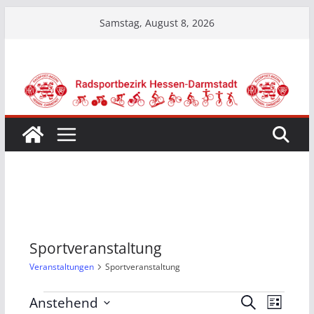
Zum
Samstag, August 8, 2026
Inhalt
springen
Sportveranstaltung
Veranstaltungen
Sportveranstaltung
Veranstaltungen
V
V
Anstehend
S
L