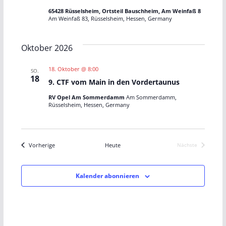
g
g
65428 Rüsselsheim, Ortsteil Bauschheim, Am Weinfaß 8
Am Weinfaß 83, Rüsselsheim, Hessen, Germany
e
A
Oktober 2026
n
n
18. Oktober @ 8:00
SO.
S
s
18
9. CTF vom Main in den Vordertaunus
u
i
RV Opel Am Sommerdamm
Am Sommerdamm,
Rüsselsheim, Hessen, Germany
c
c
h
h
Veranstaltungen
Vorherige
Heute
Nächste
Veranstaltunge
-
t
u
e
Kalender abonnieren
n
n
d
-