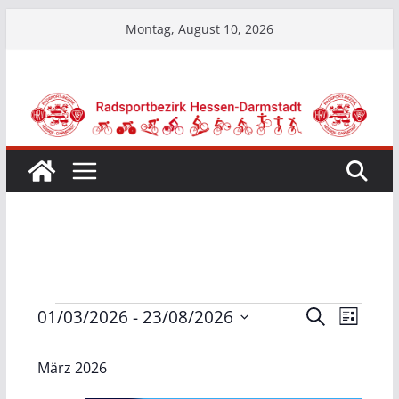
Zum
Montag, August 10, 2026
Inhalt
springen
Veranstaltungen
V
V
01/03/2026
 - 
23/08/2026
S
L
u
D
i
e
e
c
s
a
h
März 2026
t
e
r
r
t
e