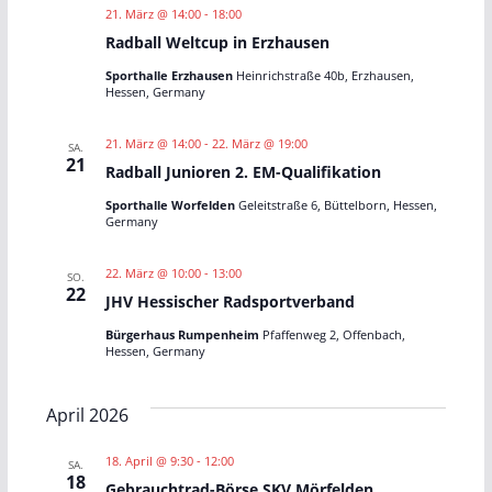
21. März @ 14:00
-
18:00
n
n
Radball Weltcup in Erzhausen
S
s
Sporthalle Erzhausen
Heinrichstraße 40b, Erzhausen,
Hessen, Germany
u
i
21. März @ 14:00
-
22. März @ 19:00
SA.
21
c
c
Radball Junioren 2. EM-Qualifikation
Sporthalle Worfelden
Geleitstraße 6, Büttelborn, Hessen,
h
h
Germany
-
t
22. März @ 10:00
-
13:00
SO.
22
u
e
JHV Hessischer Radsportverband
Bürgerhaus Rumpenheim
Pfaffenweg 2, Offenbach,
n
n
Hessen, Germany
d
-
April 2026
A
N
18. April @ 9:30
-
12:00
SA.
18
Gebrauchtrad-Börse SKV Mörfelden