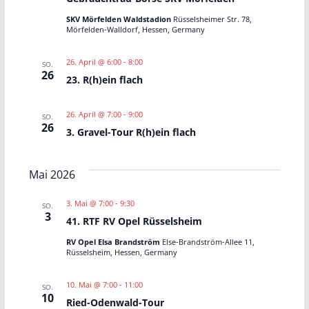
n
a
SKV Mörfelden Waldstadion
Rüsselsheimer Str. 78,
s
v
Mörfelden-Walldorf, Hessen, Germany
i
i
26. April @ 6:00
-
8:00
SO.
26
c
g
23. R(h)ein flach
h
a
26. April @ 7:00
-
9:00
SO.
26
3. Gravel-Tour R(h)ein flach
t
t
e
i
Mai 2026
n
o
3. Mai @ 7:00
-
9:30
SO.
3
n
n
41. RTF RV Opel Rüsselsheim
RV Opel Elsa Brandström
Else-Brandström-Allee 11,
a
Rüsselsheim, Hessen, Germany
v
10. Mai @ 7:00
-
11:00
SO.
10
Ried-Odenwald-Tour