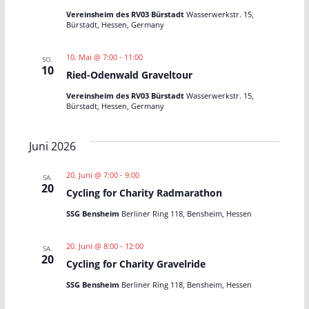
i
Vereinsheim des RV03 Bürstadt
Wasserwerkstr. 15,
g
Bürstadt, Hessen, Germany
a
10. Mai @ 7:00
-
11:00
SO.
10
Ried-Odenwald Graveltour
t
Vereinsheim des RV03 Bürstadt
Wasserwerkstr. 15,
Bürstadt, Hessen, Germany
i
o
Juni 2026
n
20. Juni @ 7:00
-
9:00
SA.
20
Cycling for Charity Radmarathon
SSG Bensheim
Berliner Ring 118, Bensheim, Hessen
20. Juni @ 8:00
-
12:00
SA.
20
Cycling for Charity Gravelride
SSG Bensheim
Berliner Ring 118, Bensheim, Hessen